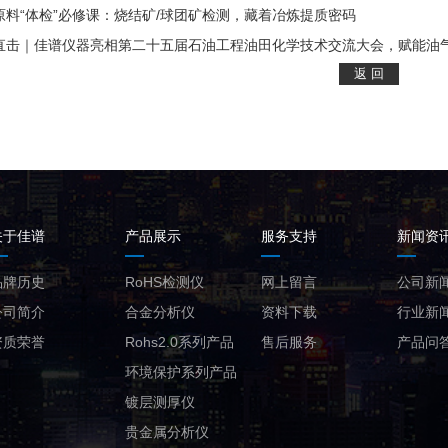
原料“体检”必修课：烧结矿/球团矿检测，藏着冶炼提质密码
直击｜佳谱仪器亮相第二十五届石油工程油田化学技术交流大会，赋能油
关于佳谱
产品展示
服务支持
新闻资
品牌历史
RoHS检测仪
网上留言
公司新
公司简介
合金分析仪
资料下载
行业新
资质荣誉
Rohs2.0系列产品
售后服务
产品问
环境保护系列产品
镀层测厚仪
贵金属分析仪